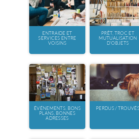
ENTRAIDE ET
PRÊT, TROC ET
SERVICES ENTRE
MUTUALISATION
VOISINS
D'OBJETS
ÉVÉNEMENTS, BONS
PERDUS / TROUVÉ
PLANS, BONNES
ADRESSES