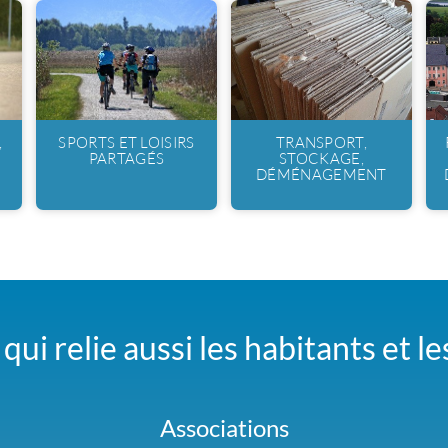
,
SPORTS ET LOISIRS
TRANSPORT,
PARTAGÉS
STOCKAGE,
DÉMÉNAGEMENT
qui relie aussi les habitants et l
Associations