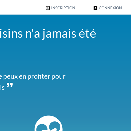
INSCRIPTION
CONNEXION
sins n'a jamais été
al des Embruns. Faites-
e peux en profiter pour
is