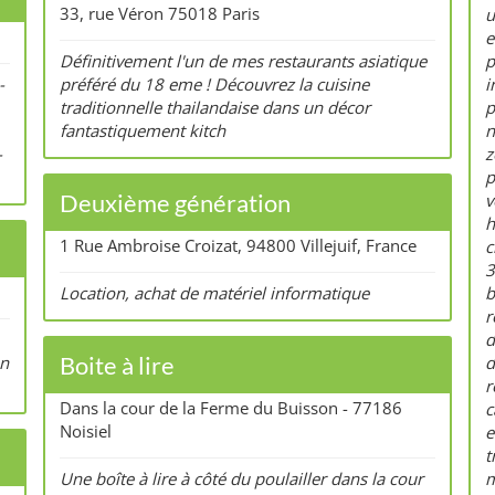
33, rue Véron 75018 Paris
u
e
Définitivement l'un de mes restaurants asiatique
p
-
préféré du 18 eme ! Découvrez la cuisine
i
traditionnelle thailandaise dans un décor
p
fantastiquement kitch
n
z
p
Deuxième génération
v
h
1 Rue Ambroise Croizat, 94800 Villejuif, France
c
3
Location, achat de matériel informatique
b
r
d
Boite à lire
on
d
r
Dans la cour de la Ferme du Buisson - 77186
c
Noisiel
e
t
Une boîte à lire à côté du poulailler dans la cour
m