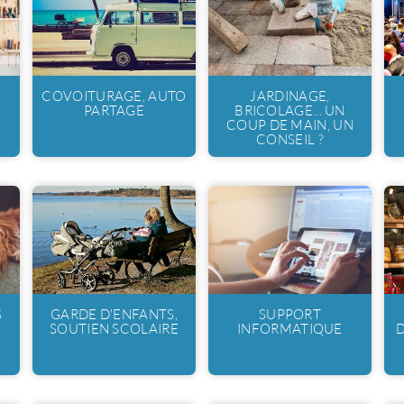
COVOITURAGE, AUTO
JARDINAGE,
PARTAGE
BRICOLAGE... UN
COUP DE MAIN, UN
CONSEIL ?
S
GARDE D'ENFANTS,
SUPPORT
SOUTIEN SCOLAIRE
INFORMATIQUE
D