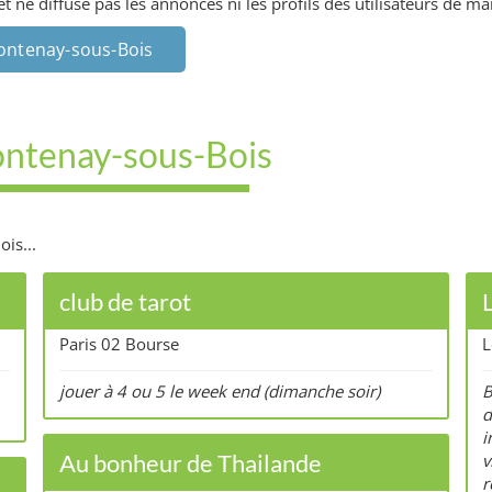
ne diffuse pas les annonces ni les profils des utilisateurs de man
Fontenay-sous-Bois
Fontenay-sous-Bois
is...
club de tarot
Paris 02 Bourse
L
jouer à 4 ou 5 le week end (dimanche soir)
B
d
i
Au bonheur de Thailande
v
r