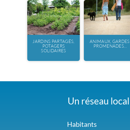
JARDINS PARTAGÉS,
ANIMAUX, GARDES
POTAGERS
PROMENADES...
SOLIDAIRES
Un réseau local 
Habitants