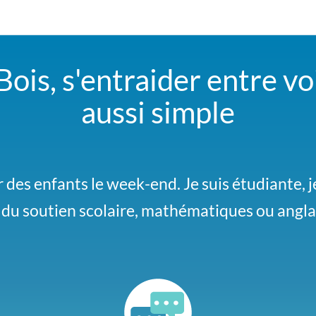
is, s'entraider entre voi
aussi simple
herchons un covoiturage pour aller au festiv
 des enfants le week-end. Je suis étudiante, j
e du soutien scolaire, mathématiques ou angla
nous signe si vous y allez aussi