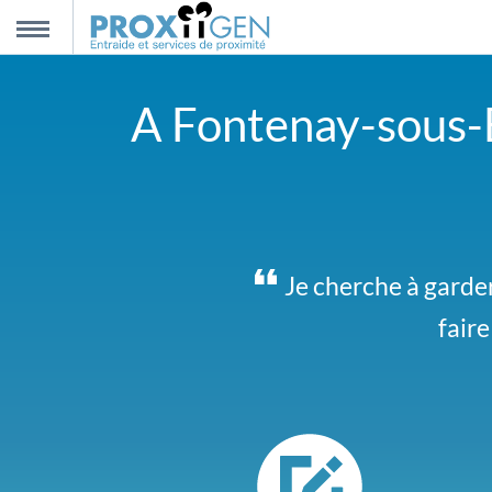
nnexion
MENU
A Fontenay-sous-Bo
scription
propos
ntact
Nous sommes 2 et c
Je cherche à garder
fair