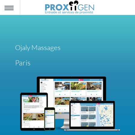
nnexion
MENU
scription
Ojaly Massages
propos
Paris
ntact