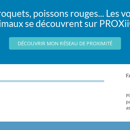
roquets, poissons rouges... Les vo
imaux se découvrent sur PROX
DÉCOUVRIR MON RÉSEAU DE PROXIMITÉ
F
P
pa
as