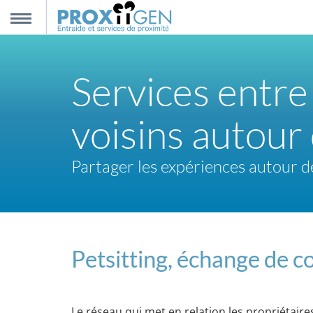
nnexion
MENU
Services entre
scription
voisins autour
propos
Partager les expériences autour d
ntact
Petsitting, échange de co
Le réseau qui met en relation les propriétair