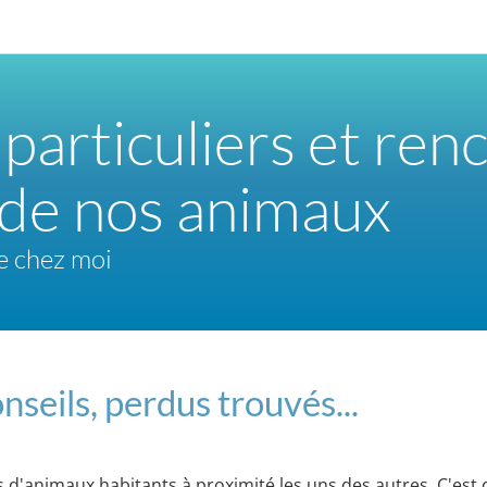
 particuliers et ren
 de nos animaux
e chez moi
nseils, perdus trouvés...
es d'animaux habitants à proximité les uns des autres. C'es