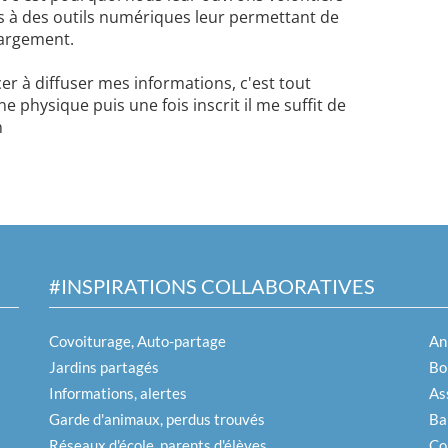
s à des outils numériques leur permettant de
largement.
 à diffuser mes informations, c'est tout
 physique puis une fois inscrit il me suffit de
n
#INSPIRATIONS COLLABORATIVES
Covoiturage, Auto-partage
An
Jardins partagés
Boi
Informations, alertes
As
Garde d'animaux, perdus trouvés
Ba
Réseaux d'école, parents d'élèves
Co