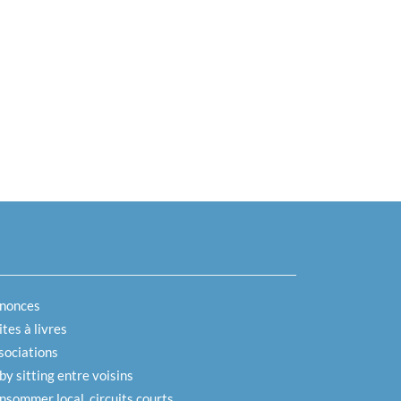
nonces
tes à livres
sociations
by sitting entre voisins
nsommer local, circuits courts