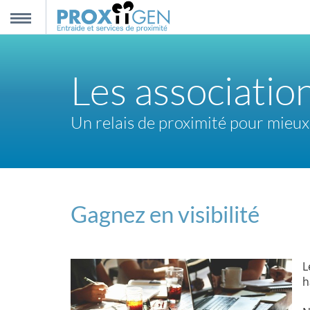
nnexion
MENU
Les association
scription
Un relais de proximité pour mie
propos
ntact
Gagnez en visibilité
L
h