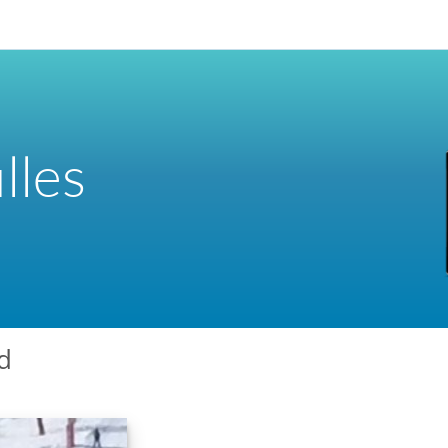
lles
d