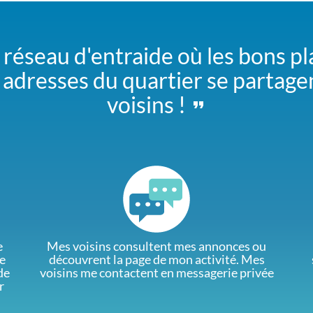
 réseau d'entraide où les bons pl
adresses du quartier se partage
voisins !
e
Mes voisins consultent mes annonces ou
e
découvrent la page de mon activité. Mes
de
voisins me contactent en messagerie privée
r