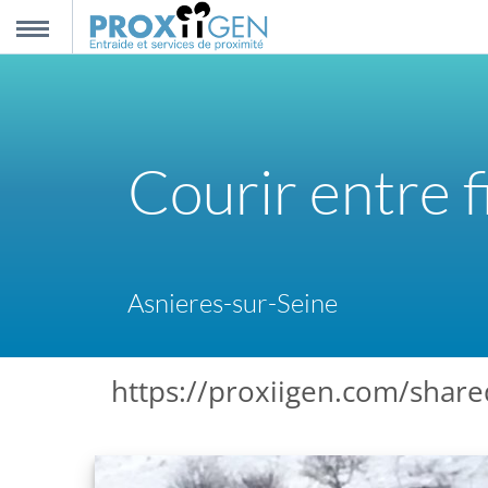
nnexion
MENU
scription
Courir entre fi
propos
ntact
Asnieres-sur-Seine
https://proxiigen.com/share