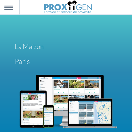
nnexion
MENU
scription
La Maizon
propos
Paris
ntact