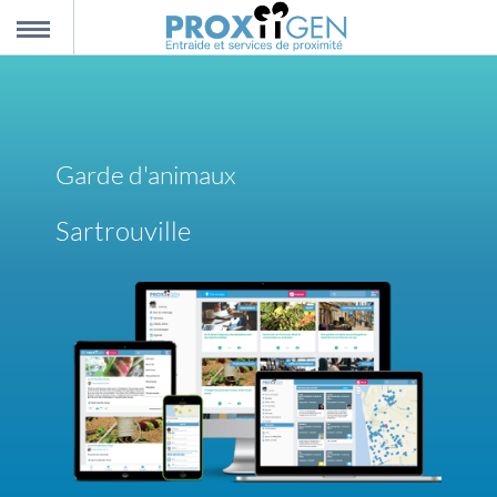
nnexion
MENU
scription
Garde d'animaux
propos
Sartrouville
ntact