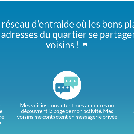
 réseau d'entraide où les bons pl
adresses du quartier se partage
voisins !
e
Mes voisins consultent mes annonces ou
e
découvrent la page de mon activité. Mes
de
voisins me contactent en messagerie privée
r