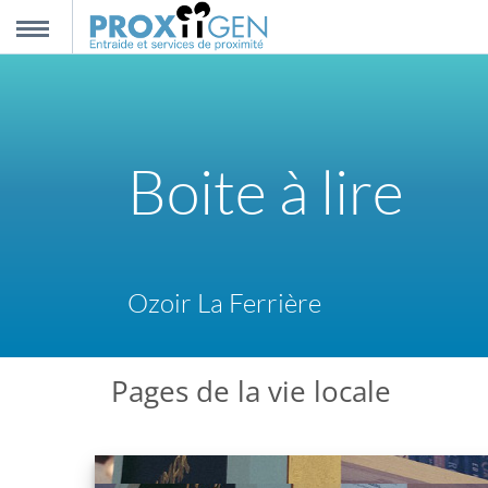
nnexion
MENU
scription
Boite à lire
propos
ntact
Ozoir La Ferrière
Pages de la vie locale