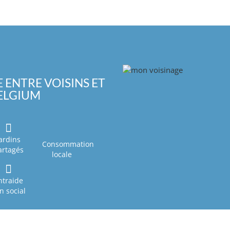
 ENTRE VOISINS ET
BELGIUM
ardins
Consommation
artagés
locale
ntraide
en social