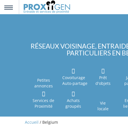
nnexion
MENU
scription
RÉSEAUX VOISINAGE, ENTRAIDE
PARTICULIERS EN 
propos
ntact
Covoiturage
Prêt
J
Petites
Auto-partage
d'objets
p
annonces
Services de
Achats
E
Vie
Proximité
groupés
li
locale
Accueil
/ Belgium