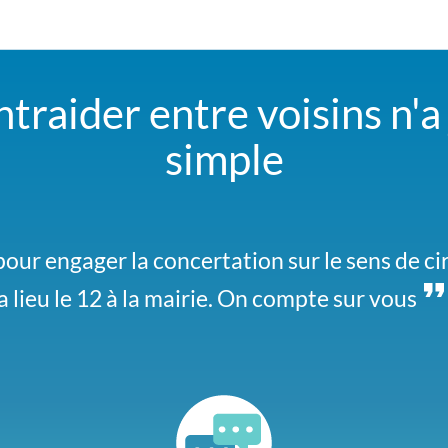
ntraider entre voisins n'a
simple
our engager la concertation sur le sens de cir
herchons un covoiturage pour aller au festiv
a lieu le 12 à la mairie. On compte sur vous
nous signe si vous y allez aussi