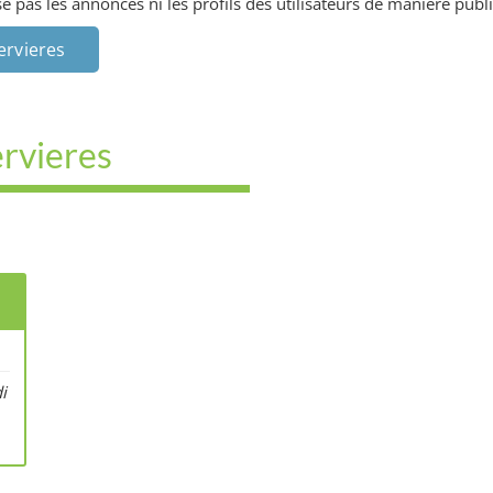
 pas les annonces ni les profils des utilisateurs de manière publi
ervieres
ervieres
i