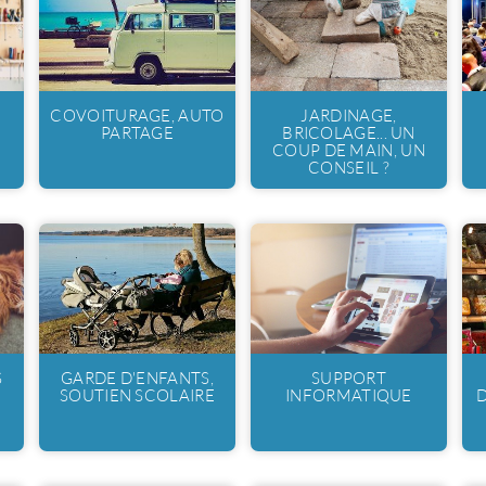
COVOITURAGE, AUTO
JARDINAGE,
PARTAGE
BRICOLAGE... UN
COUP DE MAIN, UN
CONSEIL ?
S
GARDE D'ENFANTS,
SUPPORT
SOUTIEN SCOLAIRE
INFORMATIQUE
D