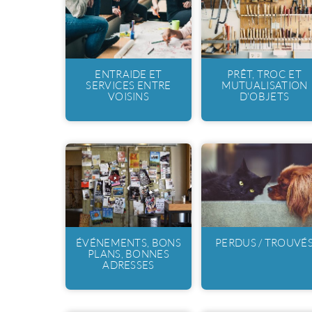
ENTRAIDE ET
PRÊT, TROC ET
SERVICES ENTRE
MUTUALISATION
VOISINS
D'OBJETS
ÉVÉNEMENTS, BONS
PERDUS / TROUVÉ
PLANS, BONNES
ADRESSES