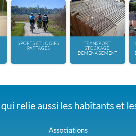
,
SPORTS ET LOISIRS
TRANSPORT,
PARTAGÉS
STOCKAGE,
DÉMÉNAGEMENT
qui relie aussi les habitants et l
Associations