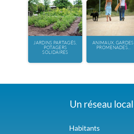
JARDINS PARTAGÉS,
ANIMAUX, GARDES
POTAGERS
PROMENADES...
SOLIDAIRES
Un réseau local 
Habitants