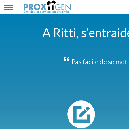
nnexion
MENU
A Ritti, s'entrai
scription
propos
Pas facile de se mot
ntact