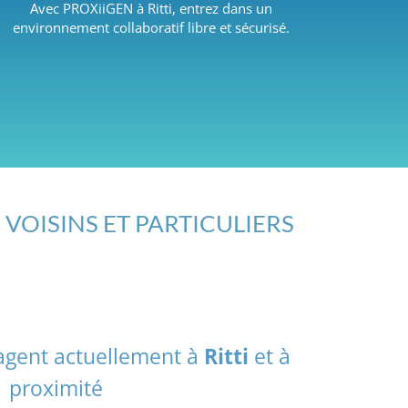
Avec PROXiiGEN à Ritti, entrez dans un
environnement collaboratif libre et sécurisé.
 VOISINS ET PARTICULIERS
tagent actuellement à
Ritti
et à
proximité