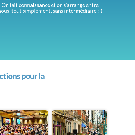
On fait connaissance et on s'arrange entre
nous, tout simplement, sans intermédiaire :-)
ctions pour la