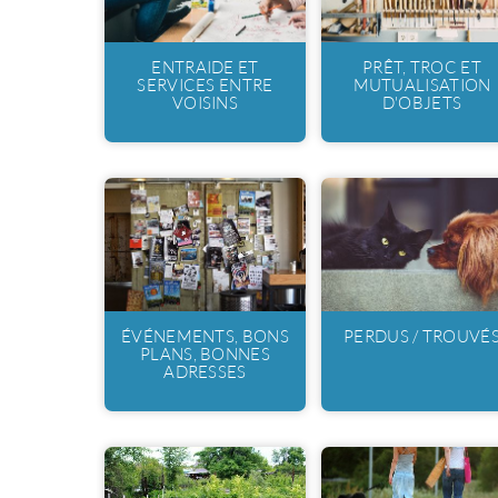
ENTRAIDE ET
PRÊT, TROC ET
SERVICES ENTRE
MUTUALISATION
VOISINS
D'OBJETS
ÉVÉNEMENTS, BONS
PERDUS / TROUVÉ
PLANS, BONNES
ADRESSES