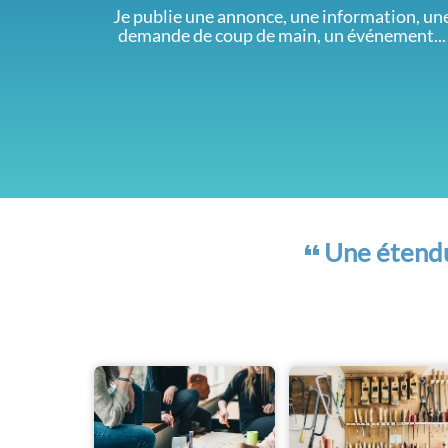
Je publie une annonce, une information, un
demande de coup de main, un événement...
Une étendue