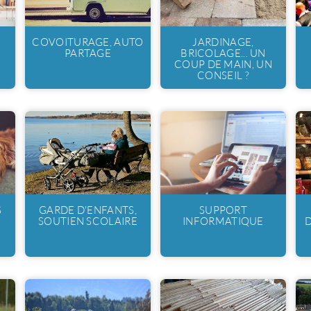
COVOITURAGE, AUTO
JARDINAGE,
PARTAGE
BRICOLAGE... UN
COUP DE MAIN, UN
CONSEIL ?
S
GARDE D'ENFANTS,
SUPPORT
SOUTIEN SCOLAIRE
INFORMATIQUE
D