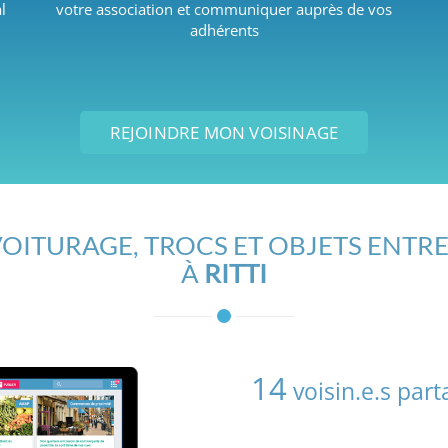
l
votre association et communiquer auprès de vos
adhérents
REJOINDRE MON VOISINAGE
OITURAGE, TROCS ET OBJETS ENTRE
À
RITTI
14
voisin.e.s par