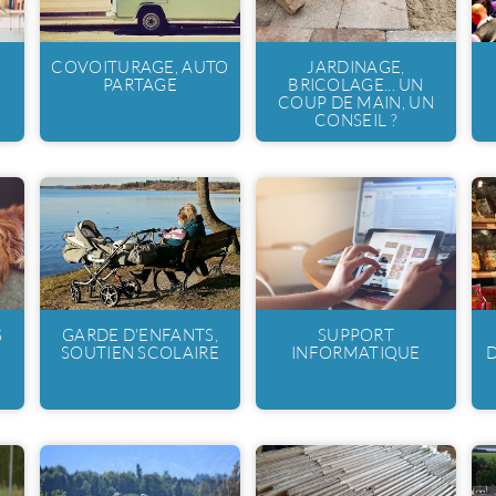
COVOITURAGE, AUTO
JARDINAGE,
PARTAGE
BRICOLAGE... UN
COUP DE MAIN, UN
CONSEIL ?
S
GARDE D'ENFANTS,
SUPPORT
SOUTIEN SCOLAIRE
INFORMATIQUE
D