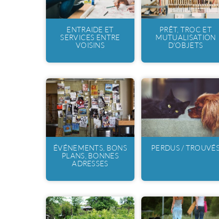
ENTRAIDE ET
PRÊT, TROC ET
SERVICES ENTRE
MUTUALISATION
VOISINS
D'OBJETS
ÉVÉNEMENTS, BONS
PERDUS / TROUVÉ
PLANS, BONNES
ADRESSES