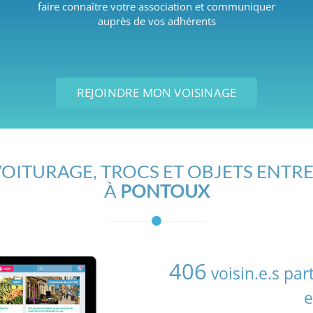
faire connaître votre association et communiquer
auprès de vos adhérents
REJOINDRE MON VOISINAGE
OITURAGE, TROCS ET OBJETS ENTRE
À
PONTOUX
406
voisin.e.s pa
e