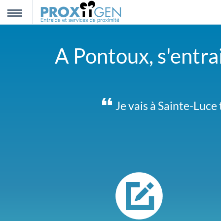
nnexion
MENU
A Pontoux, s'entrai
scription
propos
Je vais à Sainte-Luce 
Nous sommes 2 et c
ntact