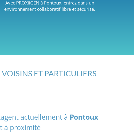
Avec PROXiiGEN à Pontoux, entrez dans un
environnement collaboratif libre et sécurisé.
 VOISINS ET PARTICULIERS
rtagent actuellement à
Pontoux
t à proximité