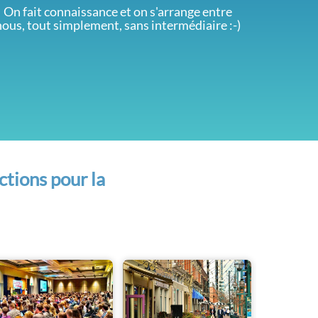
On fait connaissance et on s'arrange entre
nous, tout simplement, sans intermédiaire :-)
ctions pour la