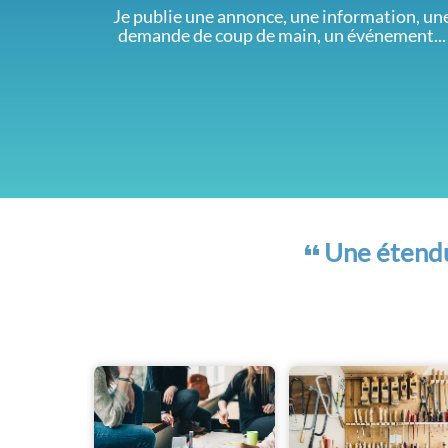
Je publie une annonce, une information, un
demande de coup de main, un événement...
Une étendue