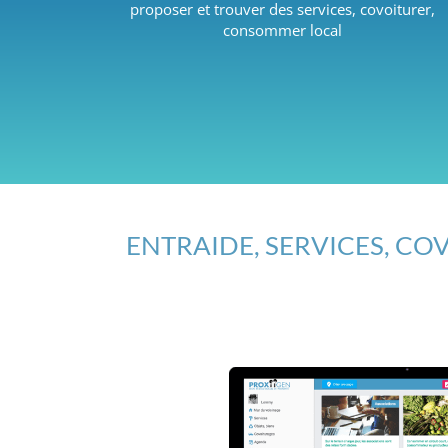
proposer et trouver des services, covoiturer,
consommer local
ENTRAIDE, SERVICES, COV