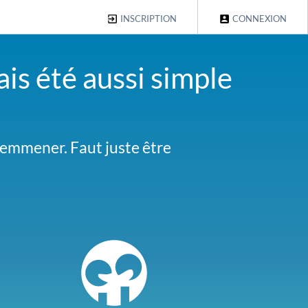
INSCRIPTION
CONNEXION
ais été aussi simple
us emmener. Faut juste être
al des Embruns. Faites-