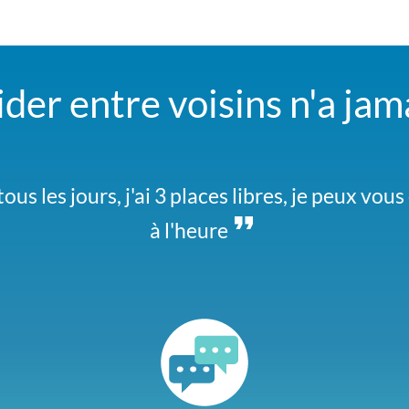
der entre voisins n'a jam
tous les jours, j'ai 3 places libres, je peux vo
herchons un covoiturage pour aller au festiv
nous signe si vous y allez aussi
à l'heure