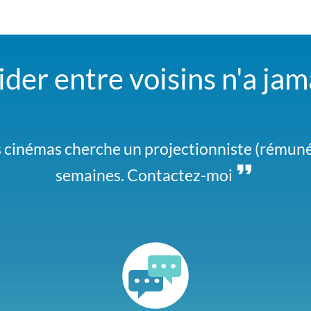
der entre voisins n'a jam
crois pouvoir dire que j'assure :) Par contre p
cinémas cherche un projectionniste (rémuné
re histoire... On est peut être fait pour s'ent
semaines. Contactez-moi