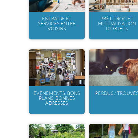
ENTRAIDE ET
PRÊT, TROC ET
SERVICES ENTRE
MUTUALISATION
VOISINS
D'OBJETS
ÉVÉNEMENTS, BONS
PERDUS / TROUVÉ
PLANS, BONNES
ADRESSES