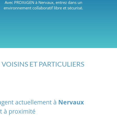
Avec PROXiiGEN à Nervaux, entrez dans un
environnement collaboratif libre et sécurisé.
 VOISINS ET PARTICULIERS
tagent actuellement à
Nervaux
t à proximité