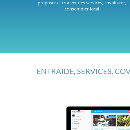
proposer et trouver des services, covoiturer,
consommer local
ENTRAIDE, SERVICES, COV