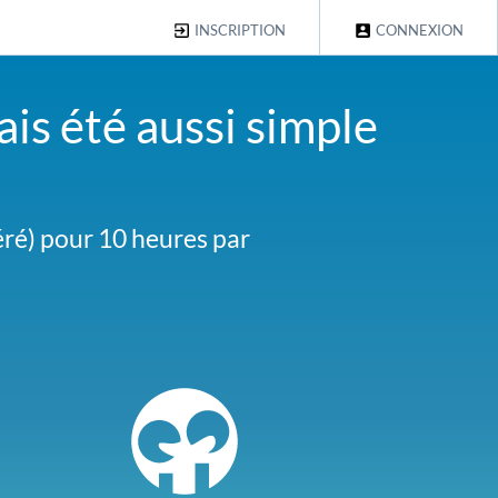
INSCRIPTION
CONNEXION
ais été aussi simple
our planter un clou c'est
ré) pour 10 heures par
endre