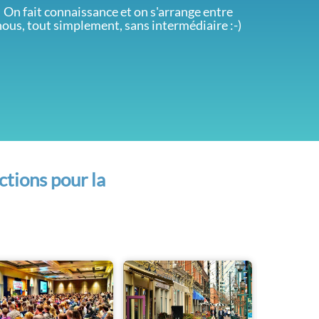
On fait connaissance et on s'arrange entre
nous, tout simplement, sans intermédiaire :-)
ctions pour la