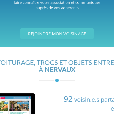
faire connaître votre association et communiquer
auprès de vos adhérents
REJOINDRE MON VOISINAGE
OITURAGE, TROCS ET OBJETS ENTRE
À
NERVAUX
92
voisin.e.s par
e