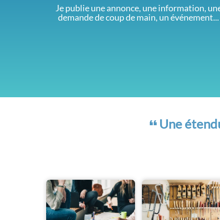
Je publie une annonce, une information, un
demande de coup de main, un événement...
Une étendue