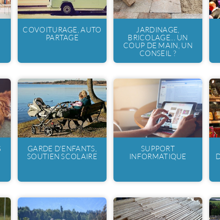
COVOITURAGE, AUTO
JARDINAGE,
PARTAGE
BRICOLAGE... UN
COUP DE MAIN, UN
CONSEIL ?
S
GARDE D'ENFANTS,
SUPPORT
SOUTIEN SCOLAIRE
INFORMATIQUE
D