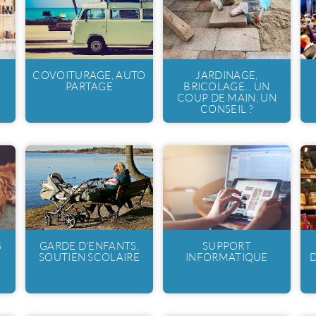
COVOITURAGE, AUTO
JARDINAGE,
PARTAGE
BRICOLAGE... UN
COUP DE MAIN, UN
CONSEIL ?
S
GARDE D'ENFANTS,
SUPPORT
SOUTIEN SCOLAIRE
INFORMATIQUE
D