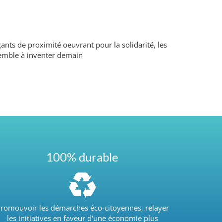
ants de proximité oeuvrant pour la solidarité, les
ensemble à inventer demain
100% durable
romouvoir les démarches éco-citoyennes, relayer
les initiatives en faveur d'une économie plus