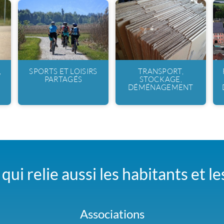
,
SPORTS ET LOISIRS
TRANSPORT,
PARTAGÉS
STOCKAGE,
DÉMÉNAGEMENT
qui relie aussi les habitants et l
Associations