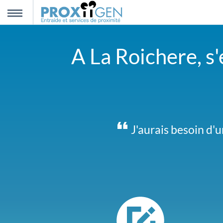
nnexion
MENU
A La Roichere, s'
scription
propos
ntact
Pas facile de se mot
J'aurais besoin d'u