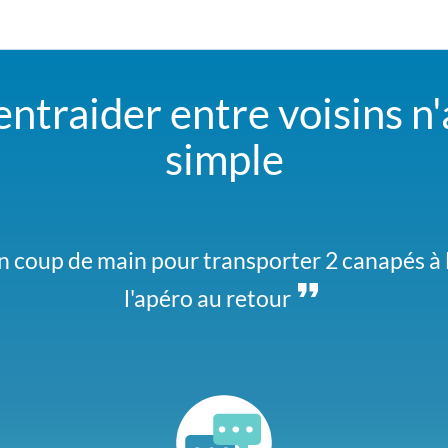
entraider entre voisins n'
simple
iver pour courir toute seule. Si vous êtes dan
n coup de main pour transporter 2 canapés à la
l'apéro au retour
moi