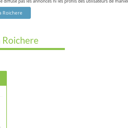
diffuse pas les annonces ni les profils des utilisateurs de manièr
a Roichere
La Roichere
.