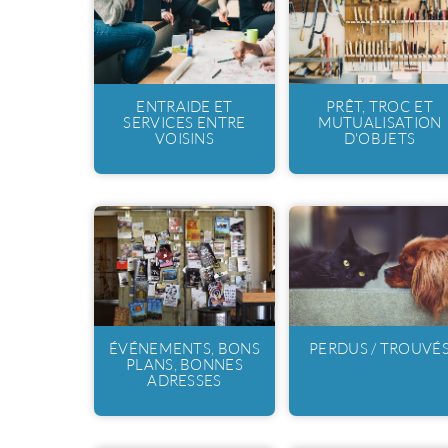
ENTRAIDE ET
PRÊT, TROC ET
SERVICES ENTRE
MUTUALISATION
VOISINS
D'OBJETS
ÉVÉNEMENTS, BONS
PERDUS / TROUVÉ
PLANS, BONNES
ADRESSES