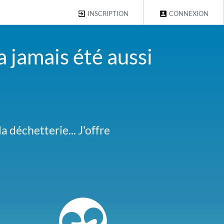
INSCRIPTION
CONNEXION
a jamais été aussi
s le même cas contactez-
 déchetterie... J'offre