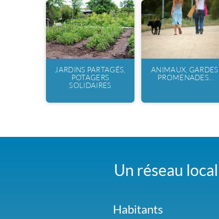
JARDINS PARTAGÉS,
ANIMAUX, GARDES
POTAGERS
PROMENADES...
SOLIDAIRES
Un réseau local 
Habitants