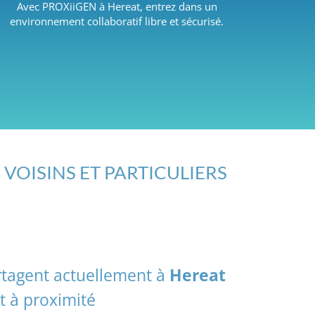
Avec PROXiiGEN à Hereat, entrez dans un
environnement collaboratif libre et sécurisé.
 VOISINS ET PARTICULIERS
rtagent actuellement à
Hereat
t à proximité