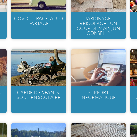
COVOITURAGE, AUTO
JARDINAGE,
PARTAGE
BRICOLAGE... UN
COUP DE MAIN, UN
CONSEIL ?
S
GARDE D'ENFANTS,
SUPPORT
SOUTIEN SCOLAIRE
INFORMATIQUE
D