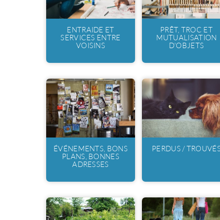
ENTRAIDE ET
PRÊT, TROC ET
SERVICES ENTRE
MUTUALISATION
VOISINS
D'OBJETS
ÉVÉNEMENTS, BONS
PERDUS / TROUVÉ
PLANS, BONNES
ADRESSES