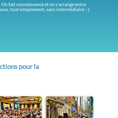
On fait connaissance et on s'arrange entre
nous, tout simplement, sans intermédiaire :-)
ctions pour la