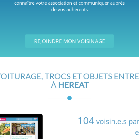
connaître votre association et communiquer auprès
de vos adhérents
REJOINDRE MON VOISINAGE
OITURAGE, TROCS ET OBJETS ENTRE
À
HEREAT
104
voisin.e.s pa
e