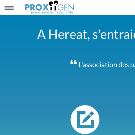
nnexion
MENU
A Hereat, s'entrai
scription
propos
Pas facile de se mot
L'association des p
ntact