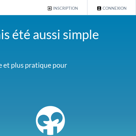
INSCRIPTION
CONNEXION
is été aussi simple
s le même cas contactez-
e et plus pratique pour