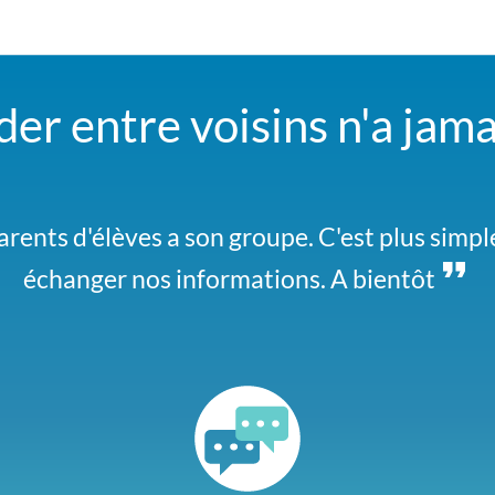
der entre voisins n'a jama
iver pour courir toute seule. Si vous êtes dan
arents d'élèves a son groupe. C'est plus simpl
échanger nos informations. A bientôt
moi