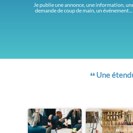
Je publie une annonce, une information, un
demande de coup de main, un événement...
Une étendue