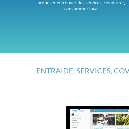
proposer et trouver des services, covoiturer,
consommer local
ENTRAIDE, SERVICES, COV