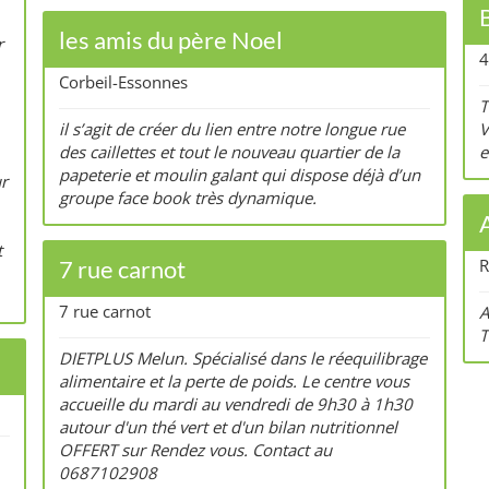
les amis du père Noel
r
4
Corbeil-Essonnes
T
il s’agit de créer du lien entre notre longue rue
V
des caillettes et tout le nouveau quartier de la
e
papeterie et moulin galant qui dispose déjà d’un
ur
groupe face book très dynamique.
t
7 rue carnot
R
7 rue carnot
A
T
DIETPLUS Melun. Spécialisé dans le réequilibrage
alimentaire et la perte de poids. Le centre vous
accueille du mardi au vendredi de 9h30 à 1h30
autour d'un thé vert et d'un bilan nutritionnel
OFFERT sur Rendez vous. Contact au
0687102908