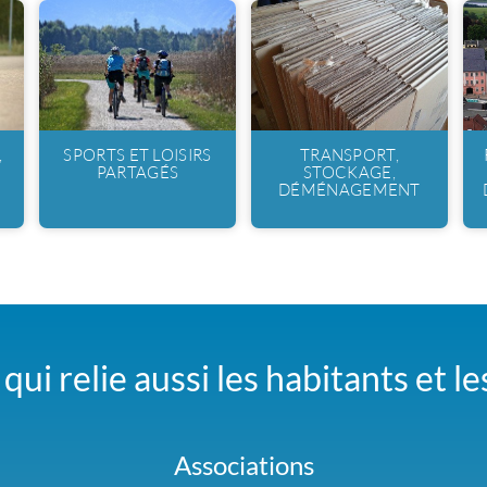
,
SPORTS ET LOISIRS
TRANSPORT,
PARTAGÉS
STOCKAGE,
DÉMÉNAGEMENT
qui relie aussi les habitants et l
Associations