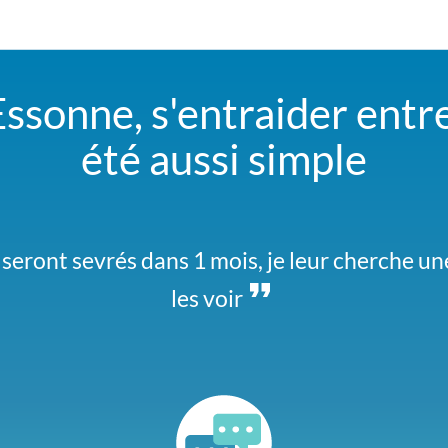
ssonne, s'entraider entre
été aussi simple
seront sevrés dans 1 mois, je leur cherche une
, je recherche une AMAP dans le coin. Un bon
les voir
voisins