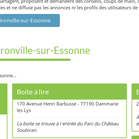
 partagent, proposent et demandent des conseils, coups de main, o
 et ne diffuse pas les annonces ni les profils des utilisateurs de
ironville-sur-Essonne
Gironville-sur-Essonne
sonne...
:
Boite à lire
B
170 Avenue Henri Barbusse - 77190 Dammarie
2
les Lys
A
La boite se trouve à l entrée du Parc du Château
e
Soubiran.