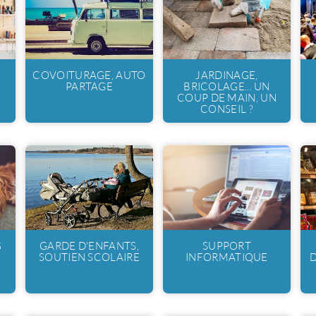
COVOITURAGE, AUTO
JARDINAGE,
PARTAGE
BRICOLAGE... UN
COUP DE MAIN, UN
CONSEIL ?
S
GARDE D'ENFANTS,
SUPPORT
SOUTIEN SCOLAIRE
INFORMATIQUE
D