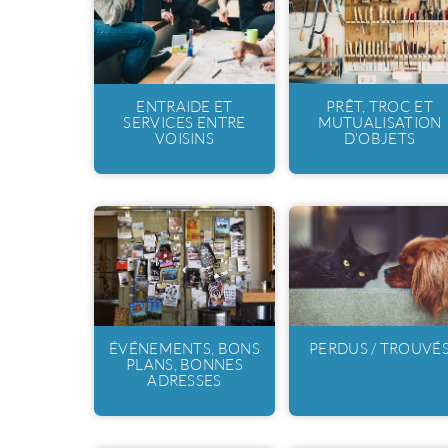
ENTRAIDE ET
PRÊT, TROC ET
SERVICES ENTRE
MUTUALISATION
VOISINS
D'OBJETS
ÉVÉNEMENTS, BONS
PERDUS / TROUVÉ
PLANS, BONNES
ADRESSES