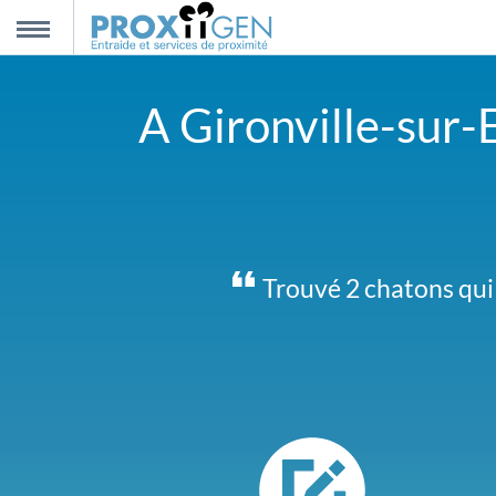
nnexion
MENU
A Gironville-sur-E
scription
propos
ntact
Trouvé 2 chatons qui 
Je viens d'emménager