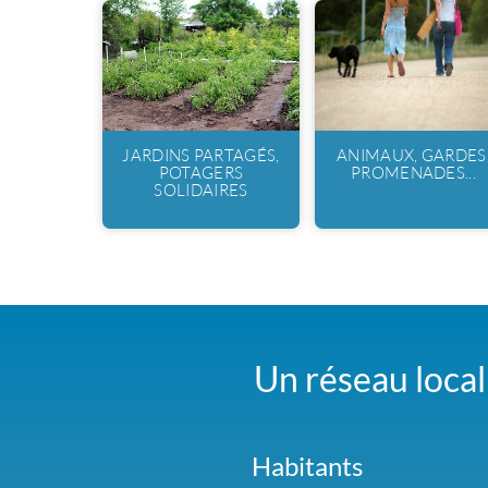
JARDINS PARTAGÉS,
ANIMAUX, GARDES
POTAGERS
PROMENADES...
SOLIDAIRES
Un réseau local 
Habitants