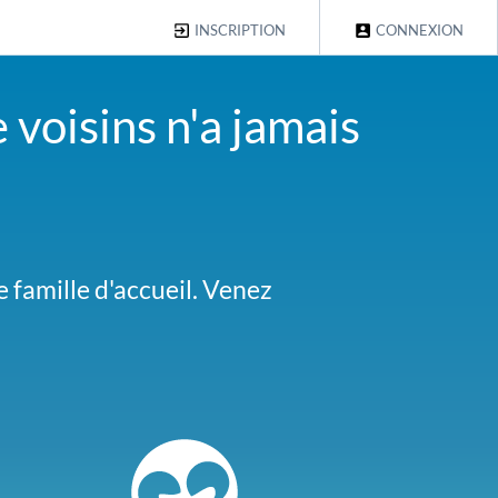
INSCRIPTION
CONNEXION
 voisins n'a jamais
 famille d'accueil. Venez
 plan à me conseiller les