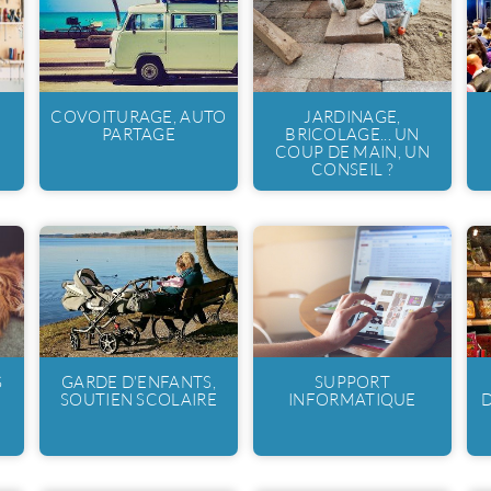
COVOITURAGE, AUTO
JARDINAGE,
PARTAGE
BRICOLAGE... UN
COUP DE MAIN, UN
CONSEIL ?
S
GARDE D'ENFANTS,
SUPPORT
SOUTIEN SCOLAIRE
INFORMATIQUE
D