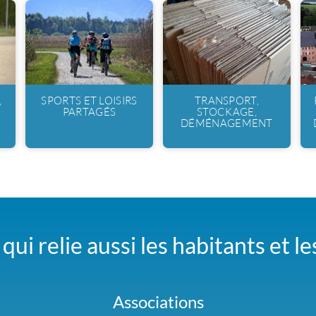
,
SPORTS ET LOISIRS
TRANSPORT,
PARTAGÉS
STOCKAGE,
DÉMÉNAGEMENT
qui relie aussi les habitants et l
Associations