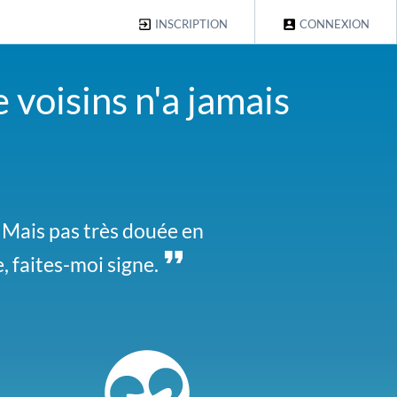
INSCRIPTION
CONNEXION
 voisins n'a jamais
l. Mais pas très douée en
journée. Passez me voir
e, faites-moi signe.