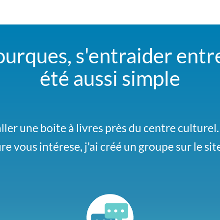
urques, s'entraider entre
été aussi simple
taller une boite à livres près du centre culture
facilement réceptionner vos colis pendant la 
ure vous intérese, j'ai créé un groupe sur le sit
pour qu'on s'organise.