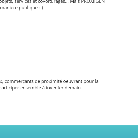
objets, services et covoiturages... Mais PROXiiGEN
 manière publique :-)
caux, commerçants de proximité oeuvrant pour la
de participer ensemble à inventer demain