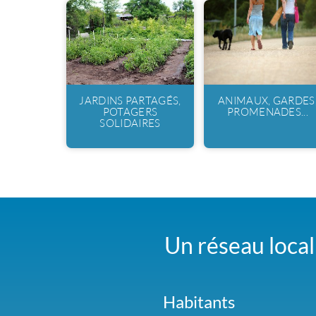
JARDINS PARTAGÉS,
ANIMAUX, GARDES
POTAGERS
PROMENADES...
SOLIDAIRES
Un réseau local 
Habitants