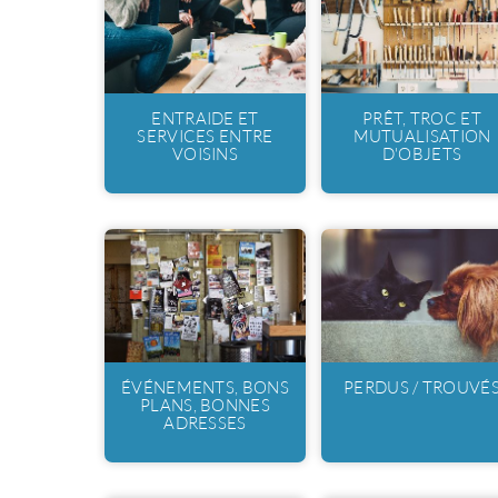
ENTRAIDE ET
PRÊT, TROC ET
SERVICES ENTRE
MUTUALISATION
VOISINS
D'OBJETS
ÉVÉNEMENTS, BONS
PERDUS / TROUVÉ
PLANS, BONNES
ADRESSES