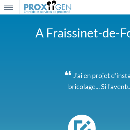
nnexion
MENU
A Fraissinet-de-Fo
scription
propos
ntact
J'ai en projet d'ins
Retraitée, je peux 
bricolage... Si l'avent