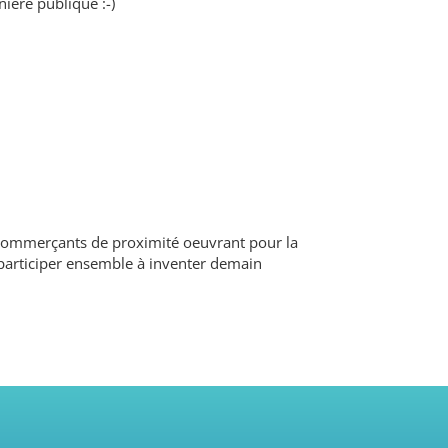
ière publique :-)
x, commerçants de proximité oeuvrant pour la
de participer ensemble à inventer demain