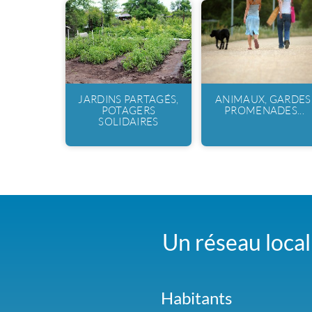
JARDINS PARTAGÉS,
ANIMAUX, GARDES
POTAGERS
PROMENADES...
SOLIDAIRES
Un réseau local 
Habitants