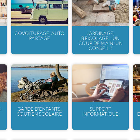
COVOITURAGE, AUTO
JARDINAGE,
PARTAGE
BRICOLAGE... UN
COUP DE MAIN, UN
CONSEIL ?
S
GARDE D'ENFANTS,
SUPPORT
SOUTIEN SCOLAIRE
INFORMATIQUE
D