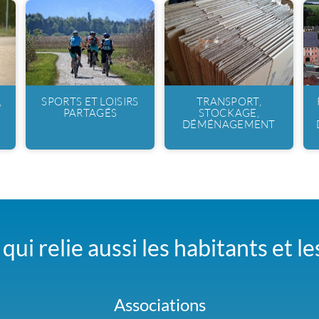
,
SPORTS ET LOISIRS
TRANSPORT,
PARTAGÉS
STOCKAGE,
DÉMÉNAGEMENT
qui relie aussi les habitants et l
Associations