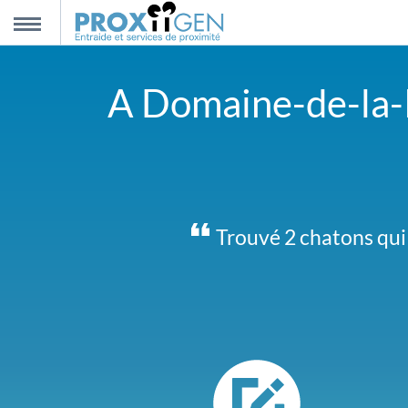
nnexion
MENU
A Domaine-de-la-Pa
scription
propos
ntact
La réunion publique p
Trouvé 2 chatons qui 