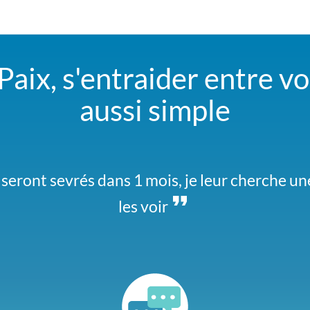
ix, s'entraider entre voi
aussi simple
our engager la concertation sur le sens de cir
seront sevrés dans 1 mois, je leur cherche une
a lieu le 12 à la mairie. On compte sur vous
les voir