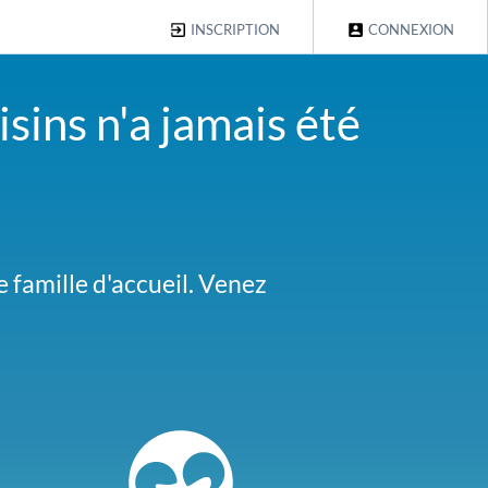
INSCRIPTION
CONNEXION
sins n'a jamais été
culation dans le quartier
 famille d'accueil. Venez