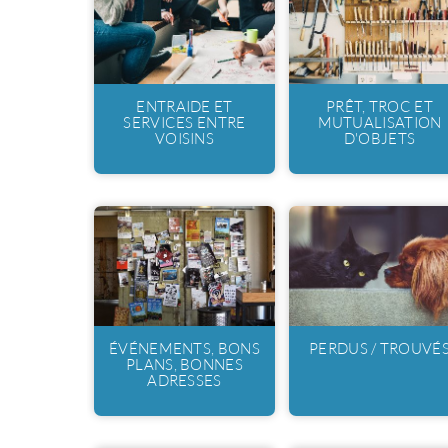
ENTRAIDE ET
PRÊT, TROC ET
SERVICES ENTRE
MUTUALISATION
VOISINS
D'OBJETS
ÉVÉNEMENTS, BONS
PERDUS / TROUVÉ
PLANS, BONNES
ADRESSES