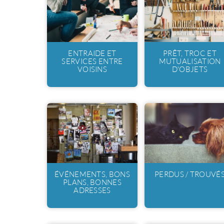
ENTRAIDE ET
PRÊT, TROC ET
SERVICES ENTRE
MUTUALISATION
VOISINS
D'OBJETS
ÉVÉNEMENTS, BONS
PERDUS / TROUVÉ
PLANS, BONNES
ADRESSES