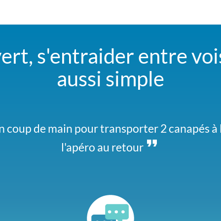
t, s'entraider entre vois
aussi simple
herchons un covoiturage pour aller au festiv
n coup de main pour transporter 2 canapés à la
nous signe si vous y allez aussi
l'apéro au retour