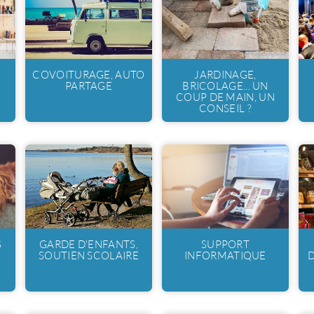
COVOITURAGE, AUTO
JARDINAGE,
PARTAGE
BRICOLAGE... UN
COUP DE MAIN, UN
CONSEIL ?
S
GARDE D'ENFANTS,
SUPPORT
SOUTIEN SCOLAIRE
INFORMATIQUE
D