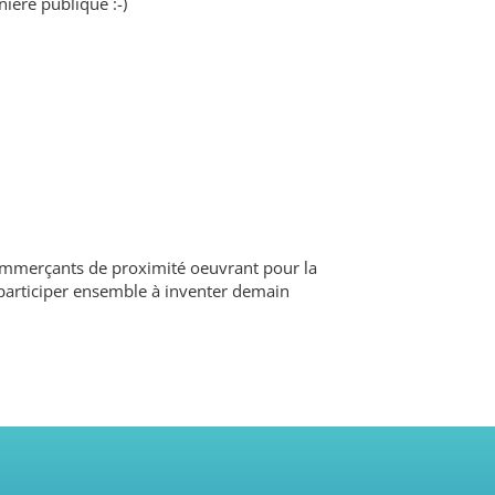
ière publique :-)
 commerçants de proximité oeuvrant pour la
de participer ensemble à inventer demain