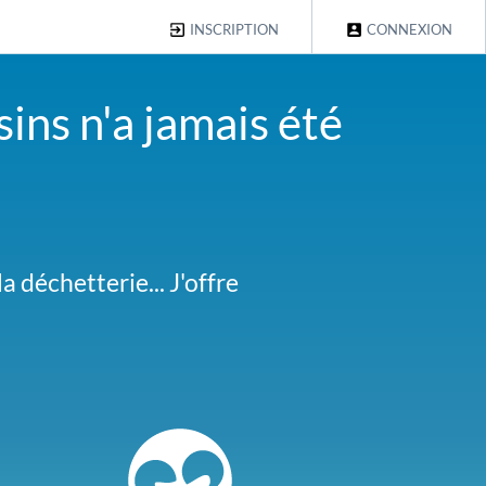
INSCRIPTION
CONNEXION
ins n'a jamais été
al des Embruns. Faites-
 déchetterie... J'offre