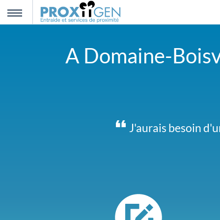
nnexion
MENU
A Domaine-Boisver
scription
propos
ntact
Nous sommes 2 et c
J'aurais besoin d'u