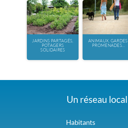
JARDINS PARTAGÉS,
ANIMAUX, GARDES
POTAGERS
PROMENADES...
SOLIDAIRES
Un réseau local 
Habitants