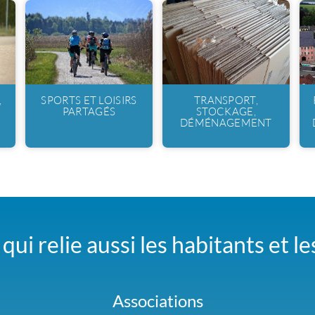
,
SPORTS ET LOISIRS
TRANSPORT,
PARTAGÉS
STOCKAGE,
DÉMÉNAGEMENT
qui relie aussi les habitants et l
Associations