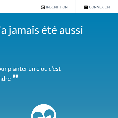
INSCRIPTION
CONNEXION
a jamais été aussi
eu, ce serait dommage. En
our planter un clou c'est
endre