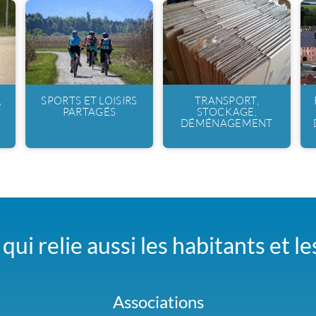
,
SPORTS ET LOISIRS
TRANSPORT,
PARTAGÉS
STOCKAGE,
DÉMÉNAGEMENT
qui relie aussi les habitants et l
Associations