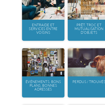
ENTRAIDE ET
PRÊT, TROC ET
SERVICES ENTRE
MUTUALISATION
VOISINS
D'OBJETS
ÉVÉNEMENTS, BONS
PERDUS / TROUVÉ
PLANS, BONNES
ADRESSES