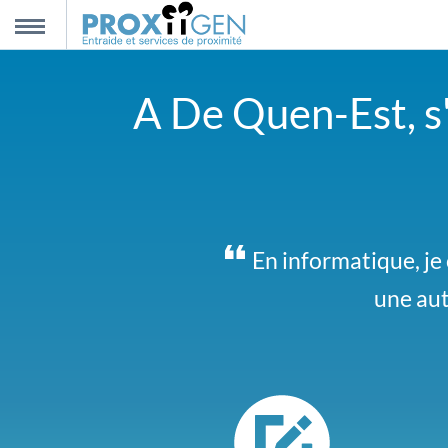
nnexion
MENU
A De Quen-Est, s'
scription
propos
ntact
Je donne une cinquan
En informatique, je 
une aut