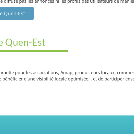
diffuse pas les annonces ni les profils des utilisateurs de manièr
De Quen-Est
De Quen-Est
a garantie pour les associations, Amap, producteurs locaux, commer
e bénéficier d'une visibilité locale optimisée... et de participer 