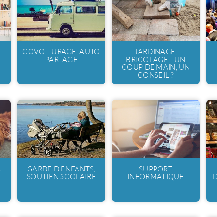
COVOITURAGE, AUTO
JARDINAGE,
PARTAGE
BRICOLAGE... UN
COUP DE MAIN, UN
CONSEIL ?
S
GARDE D'ENFANTS,
SUPPORT
SOUTIEN SCOLAIRE
INFORMATIQUE
D