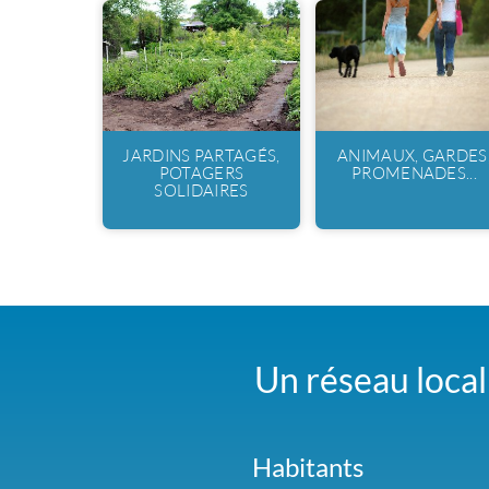
JARDINS PARTAGÉS,
ANIMAUX, GARDES
POTAGERS
PROMENADES...
SOLIDAIRES
Un réseau local 
Habitants