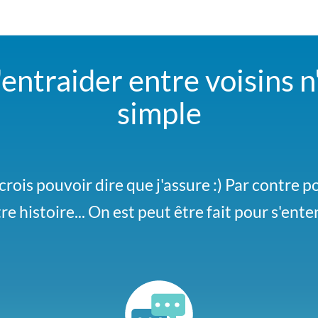
entraider entre voisins n'
simple
taine de palettes avant que ça ne parte au f
crois pouvoir dire que j'assure :) Par contre p
re histoire... On est peut être fait pour s'ent
bon état, faut juste venir les chercher