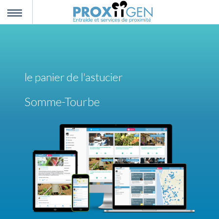
nnexion
MENU
scription
le panier de l'astucier
propos
Somme-Tourbe
ntact