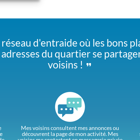
 réseau d'entraide où les bons pl
adresses du quartier se partage
voisins !
e
Mes voisins consultent mes annonces ou
e
découvrent la page de mon activité. Mes
de
voisins me contactent en messagerie privée