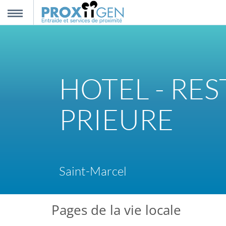
nnexion
MENU
scription
HOTEL - RE
propos
PRIEURE
ntact
Saint-Marcel
Pages de la vie locale