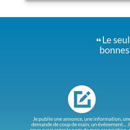
Le seul
bonnes 
Je publie une annonce, une information, un
demande de coup de main, un événement... J
peux aussi créer la page de mon association, 