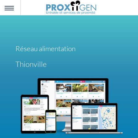
nnexion
MENU
scription
Réseau alimentation
propos
Thionville
ntact