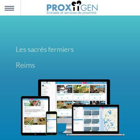
nnexion
MENU
scription
Les sacrés fermiers
propos
Reims
ntact