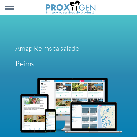
nnexion
MENU
scription
Amap Reims ta salade
propos
Reims
ntact