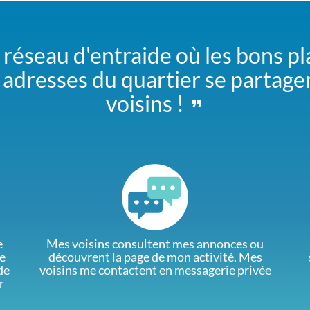
 réseau d'entraide où les bons pl
adresses du quartier se partage
voisins !
e
Mes voisins consultent mes annonces ou
e
découvrent la page de mon activité. Mes
de
voisins me contactent en messagerie privée
r