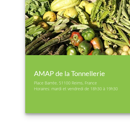
AMAP de la Tonnellerie
Place Barrée, 51100 Reims, France
Horaires: mardi et vendredi de 18h30 à 19h30