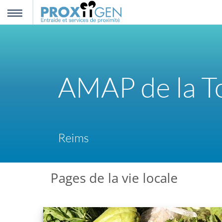
nnexion
MENU
scription
AMAP de la To
propos
ntact
Reims
Pages de la vie locale