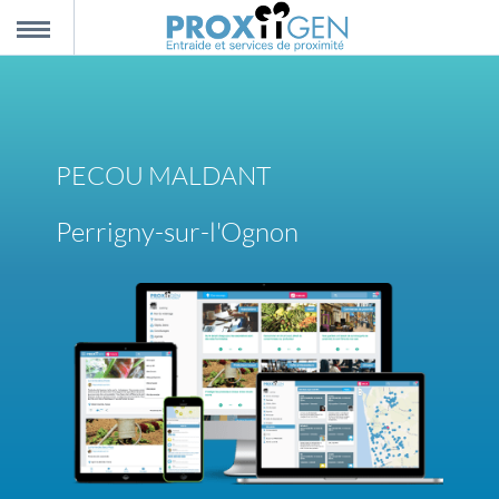
nnexion
MENU
scription
PECOU MALDANT
propos
Perrigny-sur-l'Ognon
ntact