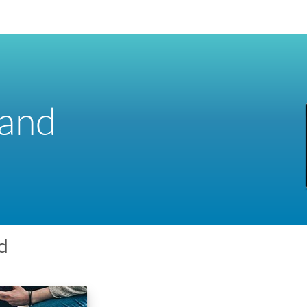
rand
d