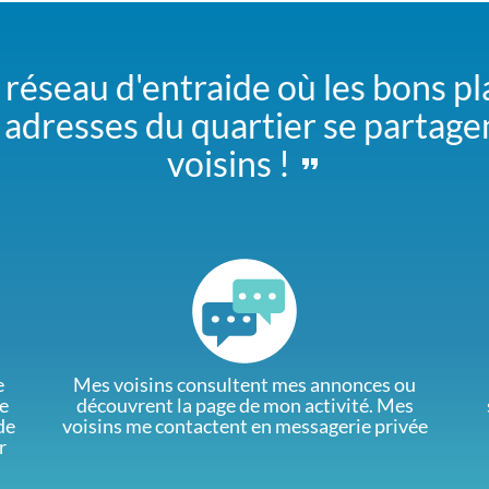
 réseau d'entraide où les bons pl
adresses du quartier se partage
voisins !
e
Mes voisins consultent mes annonces ou
e
découvrent la page de mon activité. Mes
de
voisins me contactent en messagerie privée
r