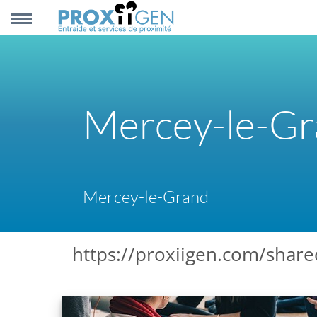
nnexion
MENU
scription
Mercey-le-G
propos
ntact
Mercey-le-Grand
https://proxiigen.com/share