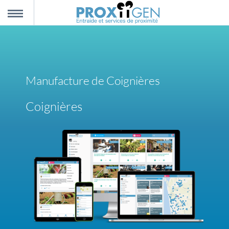
nnexion
MENU
scription
Manufacture de Coignières
propos
Coignières
ntact