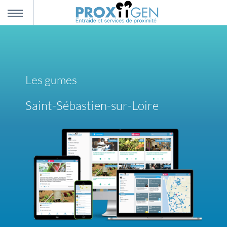
nnexion
MENU
scription
Les gumes
propos
Saint-Sébastien-sur-Loire
ntact