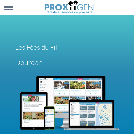
nnexion
MENU
scription
Les Fées du Fil
propos
Dourdan
ntact