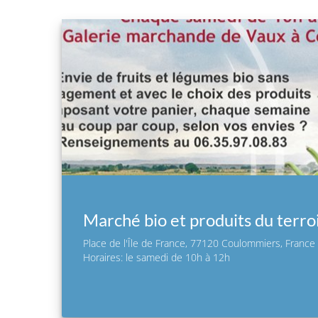
Marché bio et produits du terro
Place de l'Île de France, 77120 Coulommiers, France
Horaires: le samedi de 10h à 12h