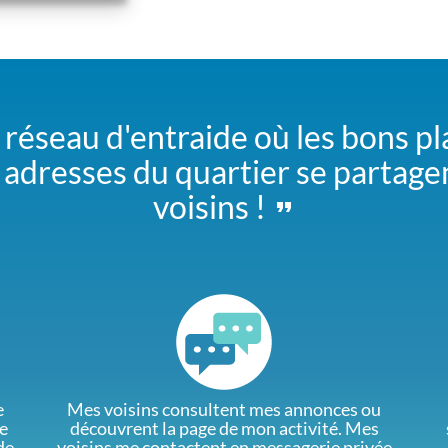
 réseau d'entraide où les bons pl
adresses du quartier se partage
voisins !
e
Mes voisins consultent mes annonces ou
e
découvrent la page de mon activité. Mes
de
voisins me contactent en messagerie privée