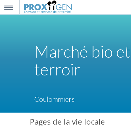
nnexion
MENU
scription
Marché bio et
propos
terroir
ntact
Coulommiers
Pages de la vie locale