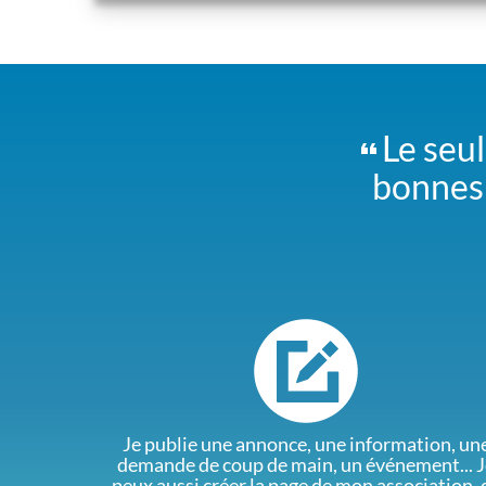
Le seul
bonnes 
Je publie une annonce, une information, un
demande de coup de main, un événement... J
peux aussi créer la page de mon association, 