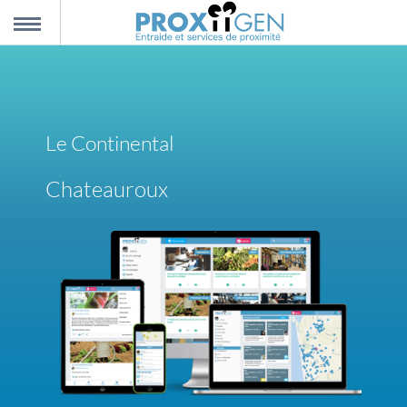
nnexion
MENU
scription
Le Continental
propos
Chateauroux
ntact