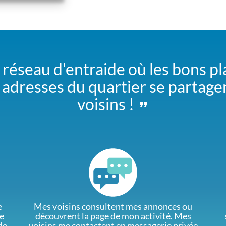
 réseau d'entraide où les bons pl
adresses du quartier se partage
voisins !
e
Mes voisins consultent mes annonces ou
e
découvrent la page de mon activité. Mes
de
voisins me contactent en messagerie privée