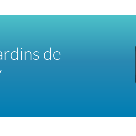
rdins de
y