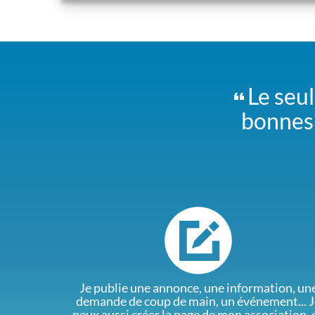
Le seul
bonnes 
Je publie une annonce, une information, un
demande de coup de main, un événement... J
peux aussi créer la page de mon association, 