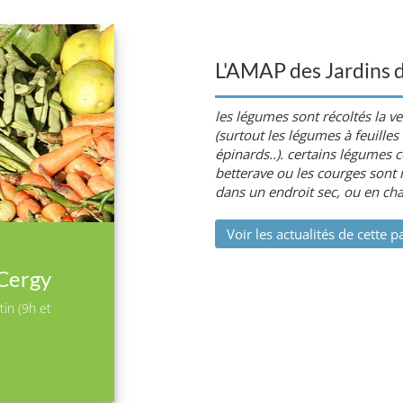
L'AMAP des Jardins 
les légumes sont récoltés la ve
(surtout les légumes à feuille
épinards..). certains légumes c
betterave ou les courges sont 
dans un endroit sec, ou en ch
Voir les actualités de cette p
 Cergy
tin (9h et