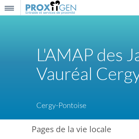
nnexion
MENU
scription
L'AMAP des Ja
propos
Vauréal Cerg
ntact
Cergy-Pontoise
Pages de la vie locale