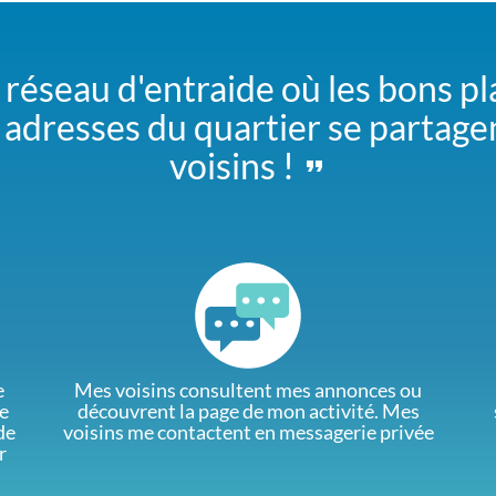
 réseau d'entraide où les bons pl
adresses du quartier se partage
voisins !
e
Mes voisins consultent mes annonces ou
e
découvrent la page de mon activité. Mes
de
voisins me contactent en messagerie privée
r