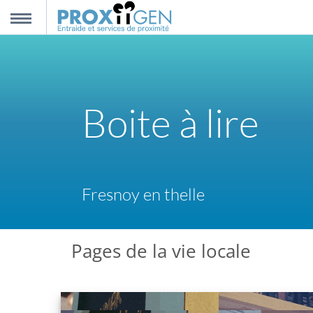
nnexion
MENU
scription
Boite à lire
propos
ntact
Fresnoy en thelle
Pages de la vie locale