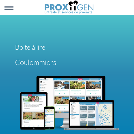
nnexion
MENU
scription
Boite à lire
propos
Coulommiers
ntact