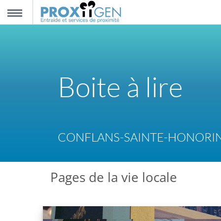
nnexion
MENU
scription
Boite à lire
propos
ntact
CONFLANS-SAINTE-HONORI
Pages de la vie locale