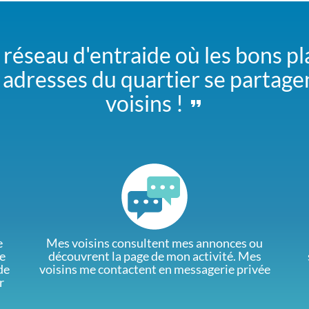
 réseau d'entraide où les bons pl
adresses du quartier se partage
voisins !
e
Mes voisins consultent mes annonces ou
e
découvrent la page de mon activité. Mes
de
voisins me contactent en messagerie privée
r