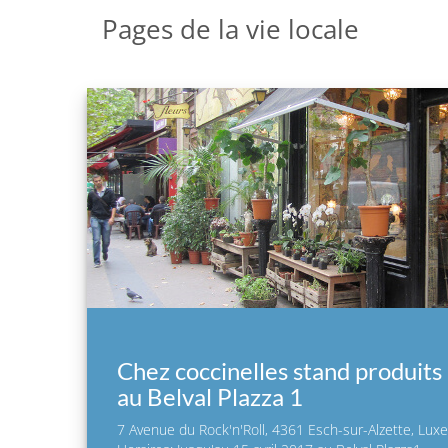
Pages de la vie locale
Chez coccinelles stand produits
au Belval Plazza 1
7 Avenue du Rock'n'Roll, 4361 Esch-sur-Alzette, Lu