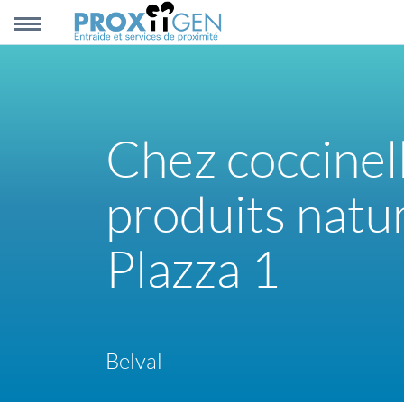
nnexion
MENU
scription
Chez coccinel
propos
produits natur
ntact
Plazza 1
Belval