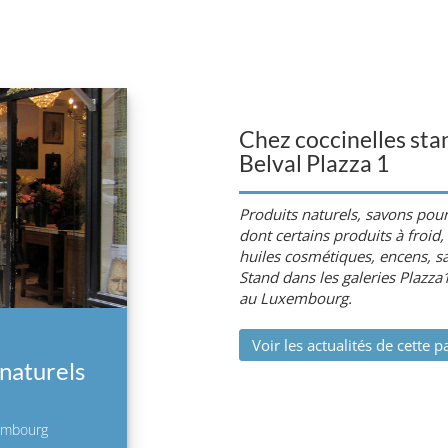
Chez coccinelles sta
Belval Plazza 1
Produits naturels, savons pour
dont certains produits à froid,
huiles cosmétiques, encens, sav
Stand dans les galeries Plazza1
au Luxembourg.
Voir les actualités de cette p
 naturels
xembourg