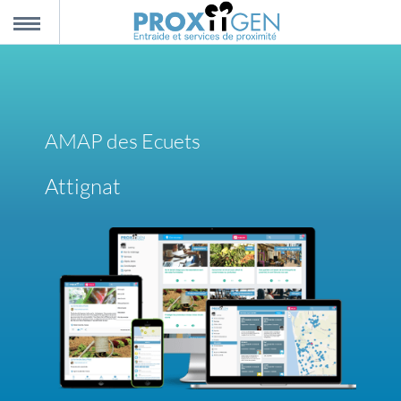
nnexion
MENU
scription
AMAP des Ecuets
propos
Attignat
ntact