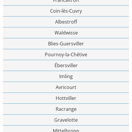
Coin-lès-Cuvry
Albestroff
Waldwisse
Blies-Guersviller
Pournoy-la-Chétive
Ébersviller
Imling
Avricourt
Hottviller
Racrange
Gravelotte
Mittelbronn