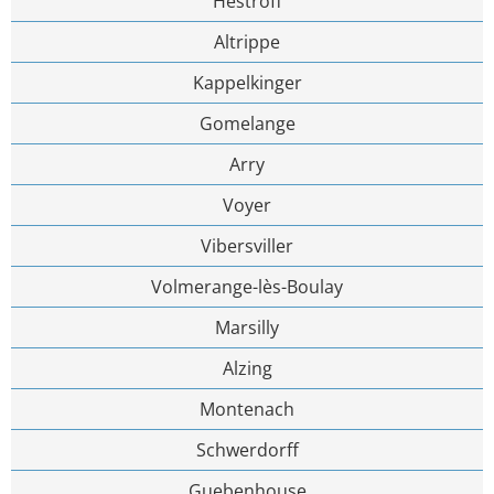
Hestroff
Altrippe
Kappelkinger
Gomelange
Arry
Voyer
Vibersviller
Volmerange-lès-Boulay
Marsilly
Alzing
Montenach
Schwerdorff
Guebenhouse