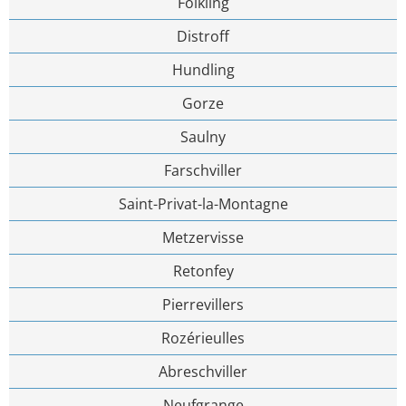
Folkling
Distroff
Hundling
Gorze
Saulny
Farschviller
Saint-Privat-la-Montagne
Metzervisse
Retonfey
Pierrevillers
Rozérieulles
Abreschviller
Neufgrange