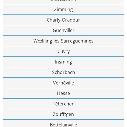
Zimming
Charly-Oradour
Guenviller
Wœlfling-lès-Sarreguemines
Cuvry
Insming
Schorbach
Vernéville
Hesse
Téterchen
Zoufftgen
Bettelainville