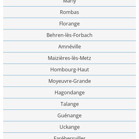
Marly
Rombas
Florange
Behren-lès-Forbach
Amnéville
Maizières-lès-Metz
Hombourg-Haut
Moyeuvre-Grande
Hagondange
Talange
Guénange
Uckange
Farébersviller