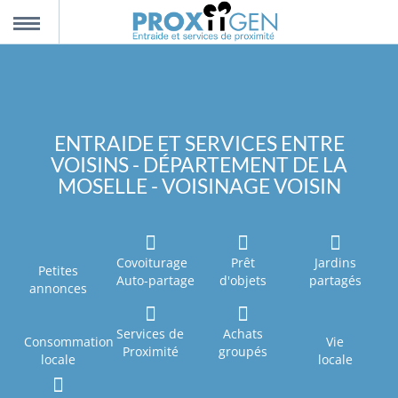
nnexion
MENU
scription
ENTRAIDE ET SERVICES ENTRE
VOISINS - DÉPARTEMENT DE LA
propos
MOSELLE - VOISINAGE VOISIN
ntact
Covoiturage
Prêt
Jardins
Petites
Auto-partage
d'objets
partagés
annonces
Services de
Achats
Consommation
Vie
Proximité
groupés
locale
locale