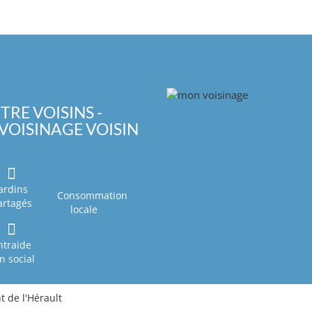
TRE VOISINS -
VOISINAGE VOISIN
ardins
Consommation
artagés
locale
ntraide
en social
 de l'Hérault