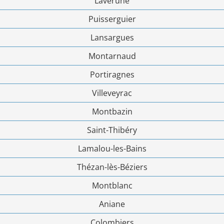
Lavérune
Puisserguier
Lansargues
Montarnaud
Portiragnes
Villeveyrac
Montbazin
Saint-Thibéry
Lamalou-les-Bains
Thézan-lès-Béziers
Montblanc
Aniane
Colombiers