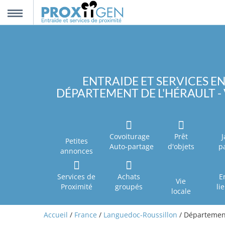
nnexion
MENU
scription
ENTRAIDE ET SERVICES EN
DÉPARTEMENT DE L'HÉRAULT - 
propos
ntact
Covoiturage
Prêt
J
Petites
Auto-partage
d'objets
p
annonces
Services de
Achats
E
Vie
Proximité
groupés
li
locale
Accueil
/
France
/
Languedoc-Roussillon
/ Département