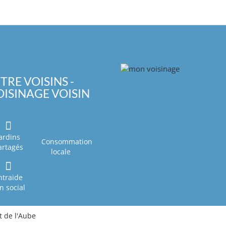
TRE VOISINS -
OISINAGE VOISIN
ardins
Consommation
artagés
locale
ntraide
en social
 de l'Aube