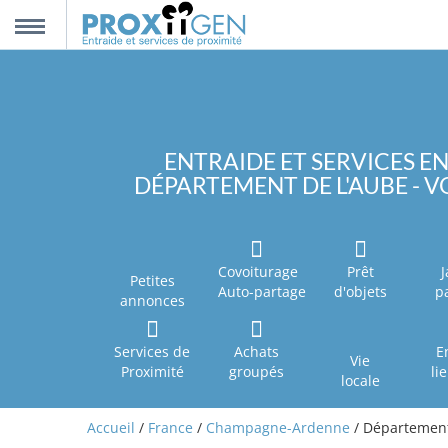
nnexion
MENU
scription
ENTRAIDE ET SERVICES EN
DÉPARTEMENT DE L'AUBE - V
propos
ntact
Covoiturage
Prêt
J
Petites
Auto-partage
d'objets
p
annonces
Services de
Achats
E
Vie
Proximité
groupés
li
locale
Accueil
/
France
/
Champagne-Ardenne
/ Département