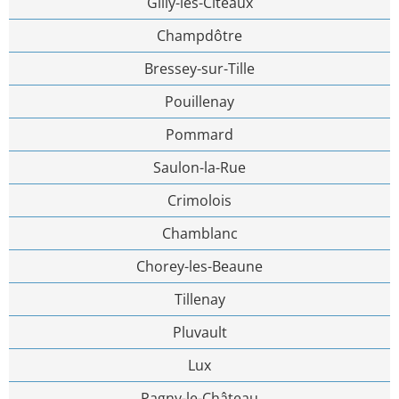
Gilly-lès-Cîteaux
Champdôtre
Bressey-sur-Tille
Pouillenay
Pommard
Saulon-la-Rue
Crimolois
Chamblanc
Chorey-les-Beaune
Tillenay
Pluvault
Lux
Pagny-le-Château