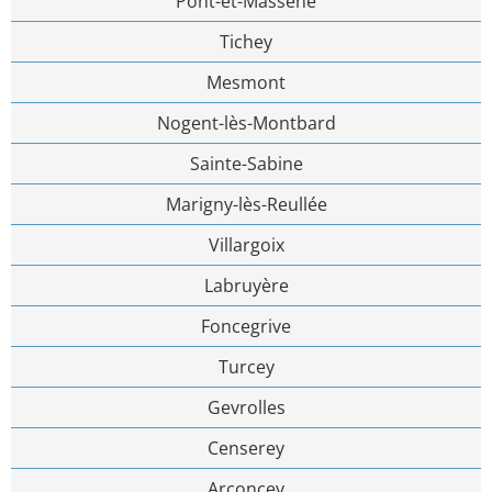
Pont-et-Massène
Tichey
Mesmont
Nogent-lès-Montbard
Sainte-Sabine
Marigny-lès-Reullée
Villargoix
Labruyère
Foncegrive
Turcey
Gevrolles
Censerey
Arconcey