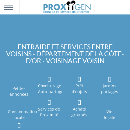
nnexion
MENU
scription
ENTRAIDE ET SERVICES ENTRE
VOISINS - DÉPARTEMENT DE LA CÔTE-
propos
D'OR - VOISINAGE VOISIN
ntact
Covoiturage
Prêt
Jardins
Petites
Auto-partage
d'objets
partagés
annonces
Services de
Achats
Consommation
Vie
Proximité
groupés
locale
locale