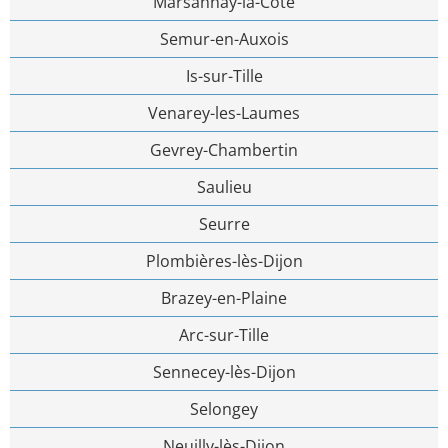
Marsannay-la-Côte
Semur-en-Auxois
Is-sur-Tille
Venarey-les-Laumes
Gevrey-Chambertin
Saulieu
Seurre
Plombières-lès-Dijon
Brazey-en-Plaine
Arc-sur-Tille
Sennecey-lès-Dijon
Selongey
Neuilly-lès-Dijon