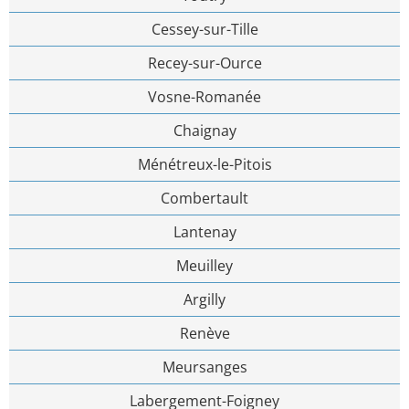
Cessey-sur-Tille
Recey-sur-Ource
Vosne-Romanée
Chaignay
Ménétreux-le-Pitois
Combertault
Lantenay
Meuilley
Argilly
Renève
Meursanges
Labergement-Foigney