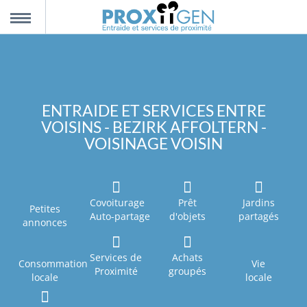
nnexion
MENU
scription
ENTRAIDE ET SERVICES ENTRE
VOISINS - BEZIRK AFFOLTERN -
propos
VOISINAGE VOISIN
ntact
Covoiturage
Prêt
Jardins
Petites
Auto-partage
d'objets
partagés
annonces
Services de
Achats
Consommation
Vie
Proximité
groupés
locale
locale