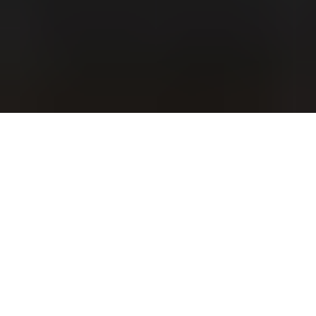
S'entraider entre voisins n'a jamais été aussi
simple
Je publie une annonce, une information, une demande
de coup de main, un événement...