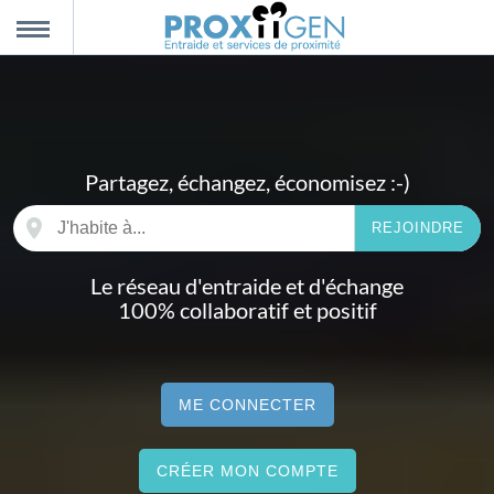
nnexion
MENU
scription
Partagez, échangez, économisez :-)
propos
Ville, rue
REJOINDRE
ntact
Le réseau d'entraide et d'échange
100% collaboratif et positif
ME CONNECTER
CRÉER MON COMPTE